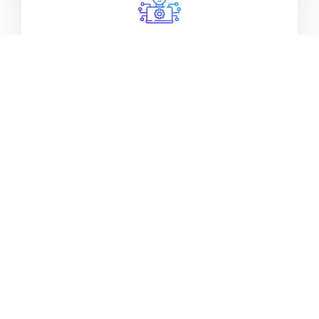
לבנות עובדים דיגיטליים
יצירת AI Agents שמבצעים משימות ומקבלים החלטות.
לבנות תהליכים אוטומטיים
Workflow Automation באמצעות כלים מובילים בשוק.