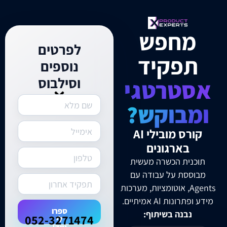
מחפש
לפרטים
תפקיד
נוספים
וסילבוס
אסטרטגי
ומבוקש?
קורס מובילי AI
בארגונים
תוכנית הכשרה מעשית
מבוססת על עבודה עם
Agents, אוטומציות, מערכות
מידע ופתרונות AI אמיתיים.
ספרו
נבנה בשיתוף:
052-3271474⁩
לי