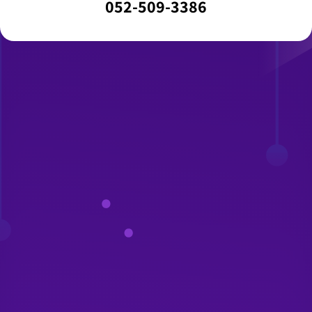
052-509-3386⁩