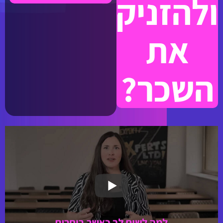
ולהזניק
את
השכר?