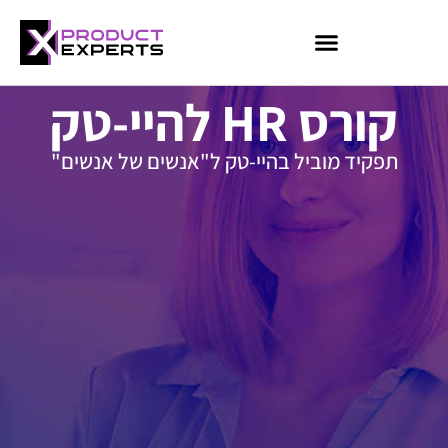
קורס HR להיי-טק
קורס AI למנהלים
קורס Data Analyst
קורס HR
קורסי Booster
תפקיד מוביל בהיי-טק ל"אנשים של אנשים"