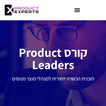
קורס AI למנהלים
קורס Data Analyst
קורס HR
קורסי Booster
קורס Product
Leaders
תוכנית הכשרה ייחודית למנהלי מוצר מנוסים