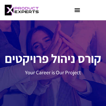
קורס AI למנהלים
קורס Data Analyst
קורס HR
קורסי Booster
קורס ניהול פרויקטים
Your Career is Our Project