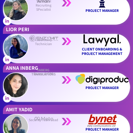
Technical
Recruiting
SPecialist
PROJECT MANAGER
LIOR PERI
Laboratory
Technician
CLIENT ONBOARDING &
PROJECT MANAGEMENT
ANNA INBERG
INBERG
Owner & CEO
TRANSLATIONS
PROJECT MANAGER
AMIT YADID
Security Team Lead
PROJECT MANAGER