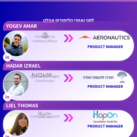
לפני ואחרי הלימודים
אצלנו
YOGEV AMAR
Field UAV's &
Artileery Officer
PRODUCT MANAGER
HADAR IZRAEL
Operations Project
Coordinator
PRODUCT MANAGER
LIEL THOMAS
Customer Support
PRODUCT MANAGER