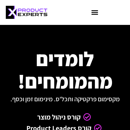
קורס AI למנהלים
קורס Data Analyst
קורס HR
קורסי Booster
לומדים
מהמומחים!
מקסימום פרקטיקה ותכל'ס. מינימום זמן וכסף.
קורס ניהול מוצר
קורס Product Leaders