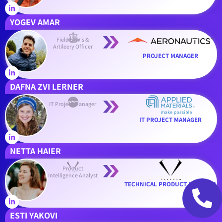
YOGEV AMAR
Field UAV's &
Artileery Officer
PROJECT MANAGER
DAFNA ZVI LERNER
IT Project Manager
IT PROJECT MANAGER
NETTA HAIER
Product
Intelligence Analyst
TECHNICAL PRODUCT MANAGER
ESTI YAKOVI