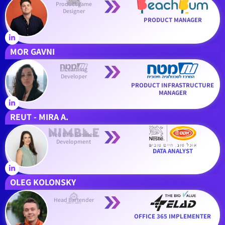
Product game
Designer
PRODUCT MANAGER
MOR GAVNI
E-Learning
Developer
PRODUCT INFRASTRUCTURE
MANAGER
.REUT - MIRA A
Web Data Business
Development
DATA ANALYST
OLEG KOLONSKY
Head Bartender
OFFICE 365 IMPLEMENTER